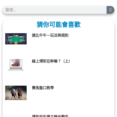
猜你可能會喜歡
通比牛牛－玩法與規則
線上博彩在幹嘛？（上）
賽馬盤口教學
博彩前先建立賭品觀念