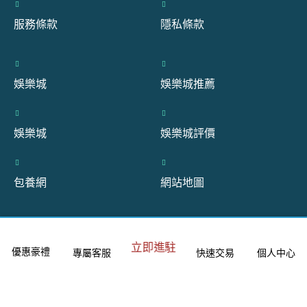
服務條款
隱私條款
娛樂城
娛樂城推薦
娛樂城
娛樂城評價
包養網
網站地圖
加入大獎娛樂城獲得優惠
優惠豪禮
立即進駐
專屬客服
快速交易
個人中心
大獎娛樂新用戶享有首次存款紅利及開戶特製禮品。現有客
戶同樣享有現金返水及再次存款紅利。提供多種娛樂城優惠
包含體驗金、返水優惠、生日禮、介紹金、連贏連輸回饋等