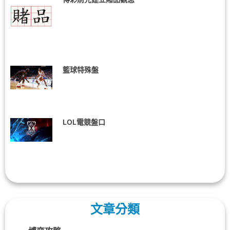
籃球特殊盤
LOL電競盤口
文章分類