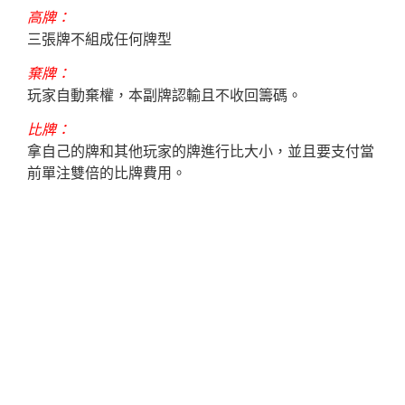
高牌：
三張牌不組成任何牌型
棄牌：
玩家自動棄權，本副牌認輸且不收回籌碼。
比牌：
拿自己的牌和其他玩家的牌進行比大小，並且要支付當
前單注雙倍的比牌費用。