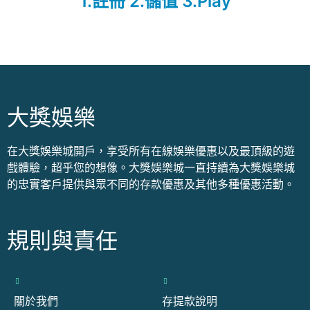
1.註冊 2.儲值 3.Play
大獎娛樂
在大獎娛樂城開戶，享受所有在線娛樂優惠以及最頂級的遊
戲體驗，超乎您的想像。大獎娛樂城一直持續為大獎娛樂城
的忠實客戶提供與眾不同的存款優惠及其他多種優惠活動。
規則與責任
關於我們
存提款說明