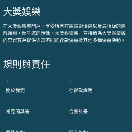
大獎娛樂
在大獎娛樂城開戶，享受所有在線娛樂優惠以及最頂級的遊
戲體驗，超乎您的想像。大獎娛樂城一直持續為大獎娛樂城
的忠實客戶提供與眾不同的存款優惠及其他多種優惠活動。
規則與責任
關於我們
存提款說明
常見問與答
合營計畫