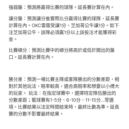
強弱盤：
預測將贏得比賽的球隊。延長賽計算在內。
讓分盤：
預測讓分後實際比分贏得比賽的球隊，延長賽
計算在內。OKC雷霆受讓1分，芝加哥公牛讓1分。如下
注芝加哥公牛，該隊必須贏1分以上該投注才能獲得彩
金。
比賽總分：
預測比賽中的總分將高於或低於開出的盤
口。延長賽計算在內。
勝分差：
預測一場比賽主隊或客隊勝出的分數差距，相
對於其他玩法，賠率較高，適合高賠率和想要以小搏大
的玩家。 玩法：在指定球賽中，選擇特定隊伍勝出的
分數差距；籃球賽有1-5分、6-10分、11-15分…等選
項。比賽結果以法定時間結束時，最終比數為準。延長
賽的分數不影響最終結果。