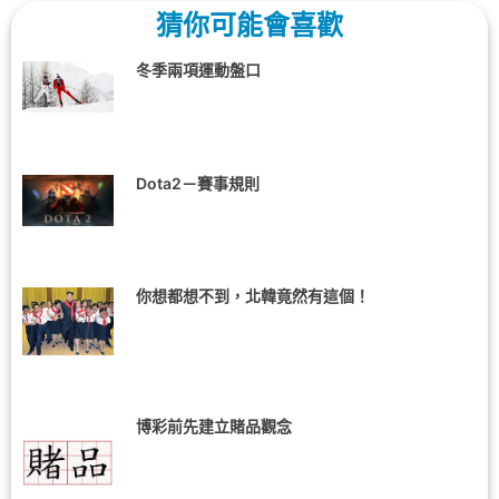
猜你可能會喜歡
冬季兩項運動盤口
Dota2－賽事規則
你想都想不到，北韓竟然有這個！
博彩前先建立賭品觀念