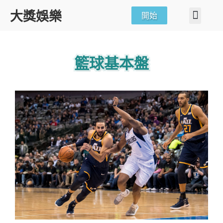
大獎娛樂
開始
真人娛樂
體育賽事
電子遊戲
賓果彩票
優惠活動
遊戲討論
博弈攻略
籃球基本盤