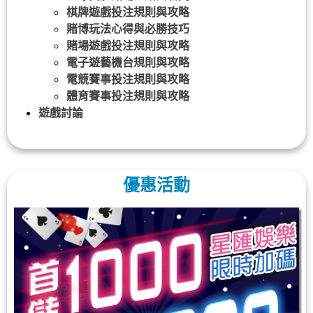
棋牌遊戲投注規則與攻略
賭博玩法心得與必勝技巧
賭場遊戲投注規則與攻略
電子遊藝機台規則與攻略
電競賽事投注規則與攻略
體育賽事投注規則與攻略
遊戲討論
優惠活動