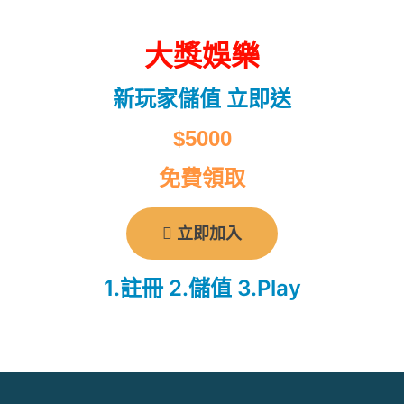
大獎娛樂
新玩家儲值 立即送
$5000
免費領取
立即加入
1.註冊 2.儲值 3.Play