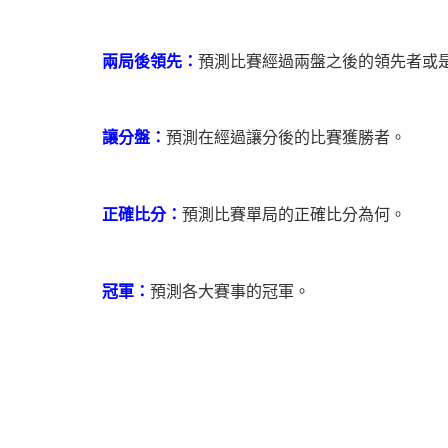
兩局後領先
：
預測比賽經過兩盤之後的領先者或
讓分盤
：
預測在經過讓分後的比賽獲勝者。
正確比分
：
預測比賽單局的正確比分為何。
冠軍
：
預測各大賽事的冠軍。