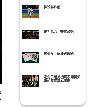
棒球特殊盤
絕對武力 – 賽事規則
五張換 – 玩法與規則
吃角子老虎機玩家需要知
道的兩個基本策略
為
現