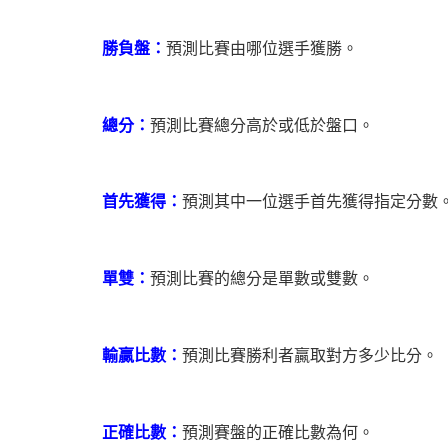
勝負盤
：
預測比賽由哪位選手獲勝。
總分
：
預測比賽總分高於或低於盤口。
首先獲得
：
預測其中一位選手首先獲得指定分數
單雙
：
預測比賽的總分是單數或雙數。
輸贏比數
：
預測比賽勝利者贏取對方多少比分。
正確比數
：
預測賽盤的正確比數為何。