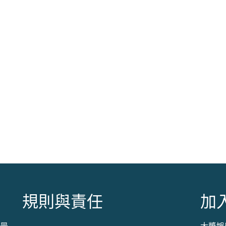
規則與責任
加