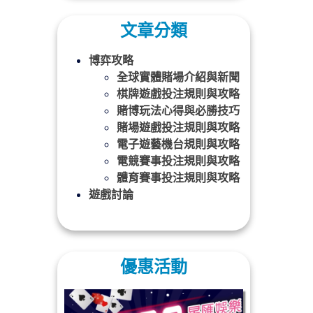
文章分類
博弈攻略
全球實體賭場介紹與新聞
棋牌遊戲投注規則與攻略
賭博玩法心得與必勝技巧
賭場遊戲投注規則與攻略
電子遊藝機台規則與攻略
電競賽事投注規則與攻略
體育賽事投注規則與攻略
遊戲討論
優惠活動