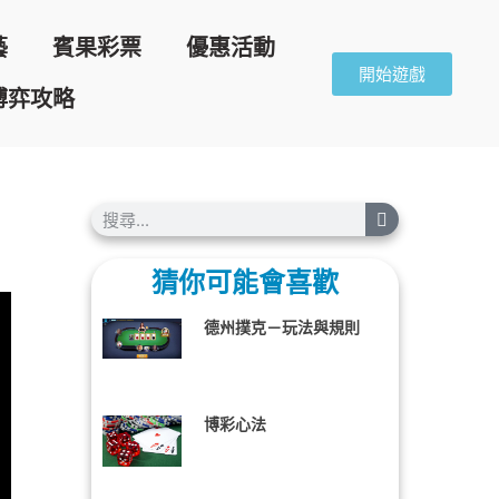
藝
賓果彩票
優惠活動
開始遊戲
博弈攻略
猜你可能會喜歡
德州撲克－玩法與規則
博彩心法