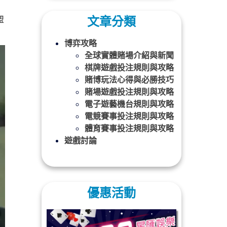
文章分類
盟
博弈攻略
全球實體賭場介紹與新聞
棋牌遊戲投注規則與攻略
賭博玩法心得與必勝技巧
賭場遊戲投注規則與攻略
電子遊藝機台規則與攻略
電競賽事投注規則與攻略
體育賽事投注規則與攻略
遊戲討論
優惠活動