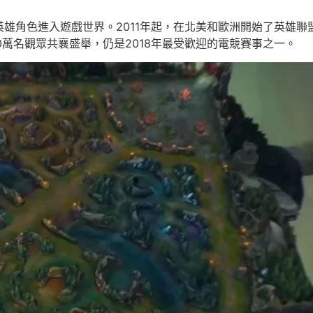
雄角色進入遊戲世界。2011年起，在北美和歐洲開始了英雄聯
30萬名觀眾共襄盛舉，仍是2018年最受歡迎的電競賽事之一。