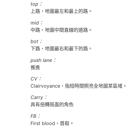
top：
上路，地圖最左和最上的路。
mid：
中路，地圖中間直線的道路。
bot：
下路，地圖最右和最下的路。
push lane：
推進
CV：
Clairvoyance，指短時間照亮全地圖某區域。
Carry：
具有扭轉局面的角色
FB：
First blood，首殺。