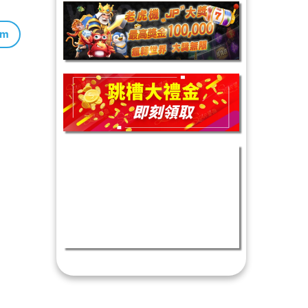
am
大獎娛樂