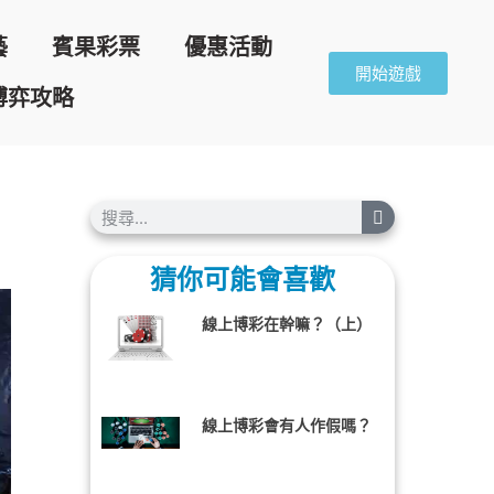
藝
賓果彩票
優惠活動
開始遊戲
博弈攻略
猜你可能會喜歡
線上博彩在幹嘛？（上）
線上博彩會有人作假嗎？